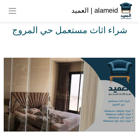
alameid | العميد
شراء اثاث مستعمل حي المروج