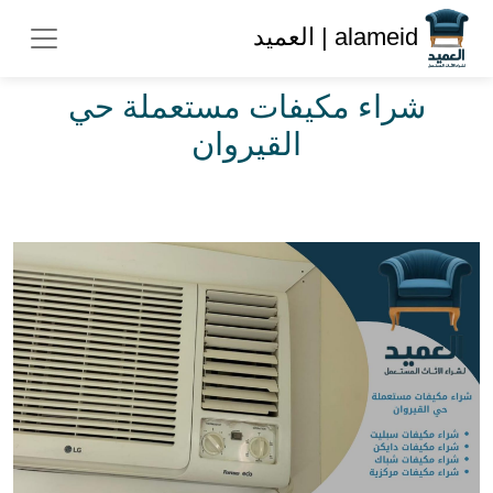
alameid | العميد
شراء مكيفات مستعملة حي
القيروان